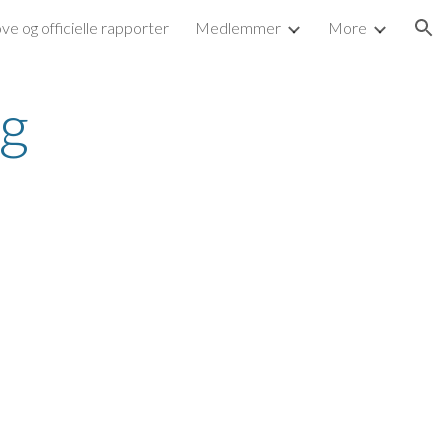
ve og officielle rapporter
Medlemmer
More
ion
ng