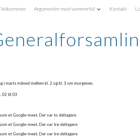
Velkommen
Argumenter mod sommertid
Kontakt
Lo
ip to main content
Skip to navigat
eneralforsamli
g i marts måned mellem kl. 2 og kl. 3 om morgenen.
. 02 til 03
n som et Google-meet. Der var t
o
deltagere
n som et Google-meet. Der var t
re
deltagere
n som et Google-meet. Der var tre deltagere