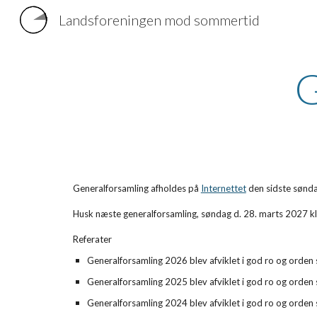
Landsforeningen mod sommertid
Sk
G
Generalforsamling afholdes på
Internettet
den sidste sønda
Husk
næste
generalforsamling
, søndag d.
28
. marts 202
7
kl
Referater
Generalforsamling 2026
blev afviklet i god ro og orde
G
eneralforsamling 202
5
blev afviklet i god ro og orde
Generalforsamling 2024
blev afviklet i god ro og orde