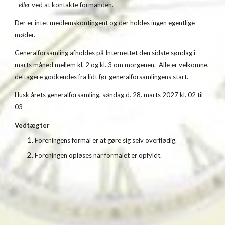
-
eller
ved at
kontakte formanden
.
Der er intet medlemskontingent og der holdes ingen egentlige
møder.
Generalforsamling
afholdes
på Internettet
den sidste søndag i
marts måned mellem kl. 2 og kl. 3 om morgenen.
Alle er velkomne,
deltagere godkendes fra lidt før generalforsamlingens start.
Husk årets generalforsamling, søndag d.
28
. marts 202
7
kl. 02 til
03
Vedtægter
Foreningens formål er at gøre sig selv overflødig.
Foreningen opløses når formålet er opfyldt.